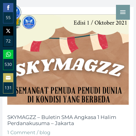
Skip
Post
Mai
to
navigation
55
Men
content
Share
on
72
Facebook
Share
on
530
Twitter
Share
on
131
WhatsApp
Share
on
Email
SKYMAGZZ – Buletin SMA Angkasa 1 Halim
Perdanakusuma – Jakarta
1 Comment
/
blog