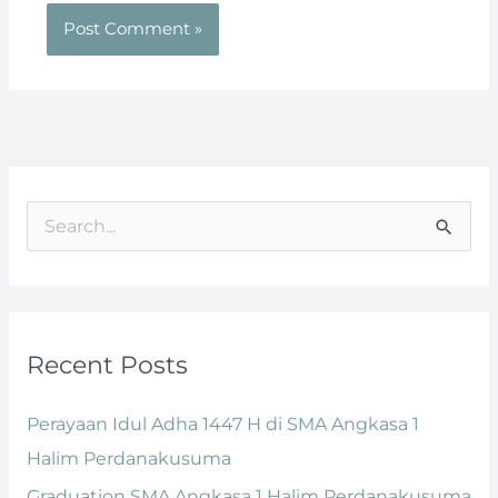
S
e
a
r
Recent Posts
c
h
Perayaan Idul Adha 1447 H di SMA Angkasa 1
f
Halim Perdanakusuma
o
Graduation SMA Angkasa 1 Halim Perdanakusuma