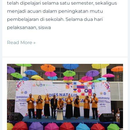
telah dipelajari selama satu semester, sekaligus
menjadi acuan dalam peningkatan mutu
pembelajaran di sekolah. Selama dua hari
pelaksanaan, siswa
Read More »
Dies
Natalis
ke-
42
SMA
Angkasa
1:
Empat