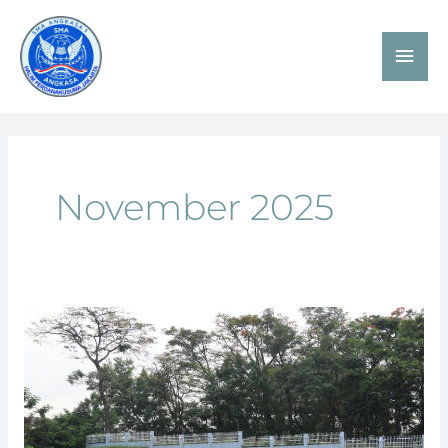
Skip
Mai
to
Men
content
November 2025
Guru
Menginspirasi,
Angkasa
Berprestasi:
Peringatan