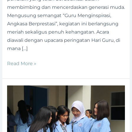
membimbing dan mencerdaskan generasi muda.
Mengusung semangat “Guru Menginspirasi,
Angkasa Berprestasi”, kegiatan ini berlangsung
meriah sekaligus penuh kehangatan. Acara
diawali dengan upacara peringatan Hari Guru, di
mana […]
Read More »
TKA
2025:
Wujudkan
Siswa
Angkasa
yang