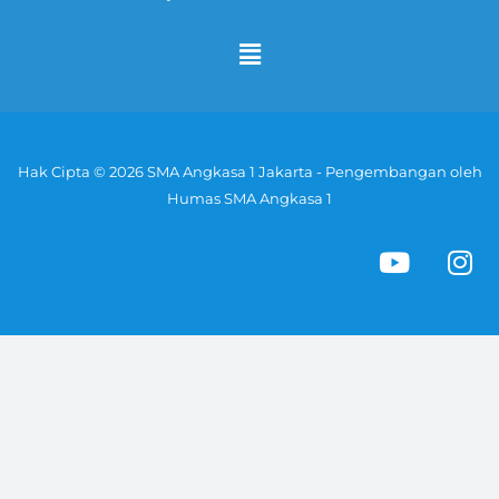
Menu
Hak Cipta © 2026 SMA Angkasa 1 Jakarta - Pengembangan oleh
Humas SMA Angkasa 1
Y
I
o
n
u
s
t
t
u
a
b
g
e
r
a
m