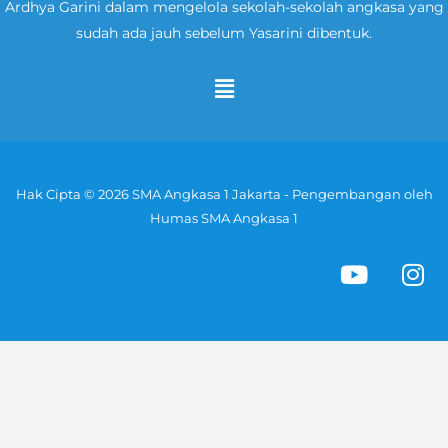
Ardhya Garini dalam mengelola sekolah-sekolah angkasa yang
sudah ada jauh sebelum Yasarini dibentuk.
Menu
Hak Cipta © 2026 SMA Angkasa 1 Jakarta - Pengembangan oleh
Humas SMA Angkasa 1
Y
I
o
n
u
s
t
t
u
a
b
g
e
r
a