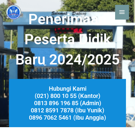
Skip
Mai
to
Penerimaan
Men
content
Peserta Didik
Baru 2024/2025
Hubungi Kami
(021) 800 10 55 (Kantor)
0813 896 196 85 (Admin)
0812 8591 7878 (Ibu Yunik)
0896 7062 5461 (Ibu Anggia)