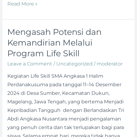
Read More »
Mengasah Potensi dan
Mengasah
Potensi
Kemandirian Melalui
dan
Program Life Skill
Kemandirian
Leave a Comment
/
Uncategorized
/
moderator
Melalui
Program
Kegiatan Life Skill SMA Angkasa 1 Halim
Life
Perdanakusuma pada tanggal 11–14 Desember
Skill
2024 di Desa Sumber, Kecamatan Dukun,
Magelang, Jawa Tengah, yang bertema Menjadi
Kepribadian Tangguh dengan Berlandaskan Tri
Abdi Angkasa Nusantara menjadi pengalaman
yang penuh cerita dan tak terlupakan bagi para
siswa. Selama empat hari, mereka tidak hanya