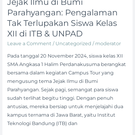
Jejak Ilmu di Bumi
Jejak
Ilmu
Parahyangan: Pengalaman
di
Tak Terlupakan Siswa Kelas
Bumi
XII di ITB & UNPAD
Parahyangan:
Pengalaman
Leave a Comment
/
Uncategorized
/
moderator
Tak
Pada tanggal 20 November 2024, siswa kelas XII
Terlupakan
SMA Angkasa 1 Halim Perdanakusuma berangkat
Siswa
bersama dalam kegiatan Campus Tour yang
Kelas
mengusung tema Jejak Ilmu di Bumi
XII
Parahyangan. Sejak pagi, semangat para siswa
di
sudah terlihat begitu tinggi. Dengan penuh
ITB
antusias, mereka bersiap untuk menjelajahi dua
&
kampus ternama di Jawa Barat, yaitu Institut
UNPAD
Teknologi Bandung (ITB) dan