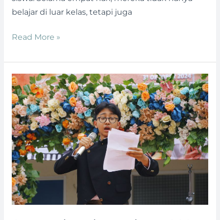
belajar di luar kelas, tetapi juga
Read More »
Semarak
Bulan
Bahasa
2024:
Berjiwa
Muda,
Pandai
Berbahasa
dan
Bersastra
untuk