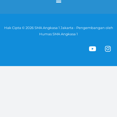
Hak Cipta © 2026 SMA Angkasa 1 Jakarta - Pengembangan oleh
Humas SMA Angkasa 1
Y
I
o
n
u
s
t
t
u
a
b
g
e
r
a
m