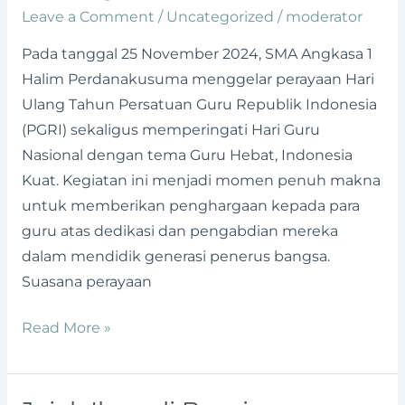
Guru
Leave a Comment
/
Uncategorized
/
moderator
Nasional
Pada tanggal 25 November 2024, SMA Angkasa 1
di
Halim Perdanakusuma menggelar perayaan Hari
SMA
Ulang Tahun Persatuan Guru Republik Indonesia
Angkasa
(PGRI) sekaligus memperingati Hari Guru
1
Nasional dengan tema Guru Hebat, Indonesia
Penuh
Kuat. Kegiatan ini menjadi momen penuh makna
Makna
untuk memberikan penghargaan kepada para
dan
guru atas dedikasi dan pengabdian mereka
Kehangatan
dalam mendidik generasi penerus bangsa.
Suasana perayaan
Read More »