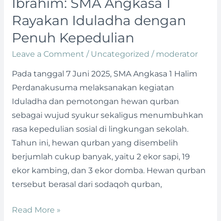
Ibrahim: SMA Angkasa 1
Nabi
Rayakan Iduladha dengan
Ibrahim:
Penuh Kepedulian
SMA
Angkasa
Leave a Comment
/
Uncategorized
/
moderator
1
Pada tanggal 7 Juni 2025, SMA Angkasa 1 Halim
Rayakan
Perdanakusuma melaksanakan kegiatan
Iduladha
Iduladha dan pemotongan hewan qurban
dengan
sebagai wujud syukur sekaligus menumbuhkan
Penuh
rasa kepedulian sosial di lingkungan sekolah.
Kepedulian
Tahun ini, hewan qurban yang disembelih
berjumlah cukup banyak, yaitu 2 ekor sapi, 19
ekor kambing, dan 3 ekor domba. Hewan qurban
tersebut berasal dari sodaqoh qurban,
Read More »