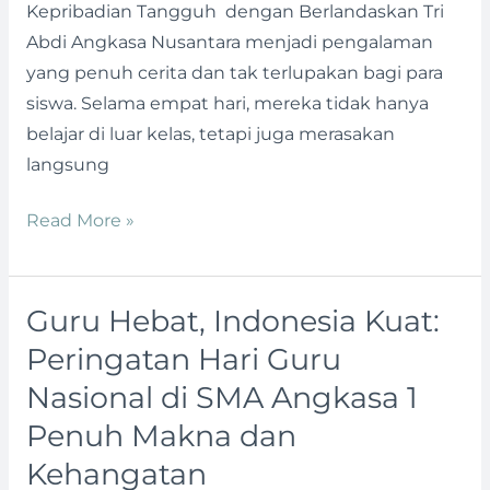
Kepribadian Tangguh dengan Berlandaskan Tri
dalam
Abdi Angkasa Nusantara menjadi pengalaman
Life
yang penuh cerita dan tak terlupakan bagi para
Skill
siswa. Selama empat hari, mereka tidak hanya
2024
belajar di luar kelas, tetapi juga merasakan
langsung
Read More »
Guru Hebat, Indonesia Kuat:
Guru
Hebat,
Peringatan Hari Guru
Indonesia
Nasional di SMA Angkasa 1
Kuat:
Penuh Makna dan
Peringatan
Kehangatan
Hari