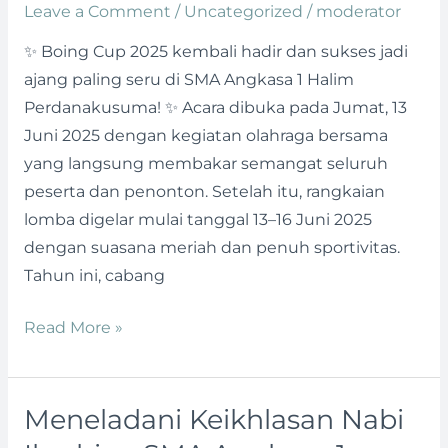
Cup
Leave a Comment
/
Uncategorized
/
moderator
2025
✨ Boing Cup 2025 kembali hadir dan sukses jadi
Jadi
ajang paling seru di SMA Angkasa 1 Halim
Ajang
Perdanakusuma! ✨ Acara dibuka pada Jumat, 13
Seru
Juni 2025 dengan kegiatan olahraga bersama
dan
yang langsung membakar semangat seluruh
Penuh
peserta dan penonton. Setelah itu, rangkaian
Energi
lomba digelar mulai tanggal 13–16 Juni 2025
di
dengan suasana meriah dan penuh sportivitas.
SMA
Tahun ini, cabang
Angkasa
1
Read More »
Meneladani Keikhlasan Nabi
Meneladani
Keikhlasan