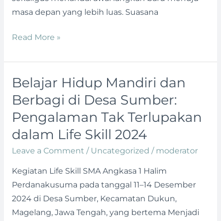
masa depan yang lebih luas. Suasana
Read More »
Belajar Hidup Mandiri dan
Belajar
Hidup
Berbagi di Desa Sumber:
Mandiri
Pengalaman Tak Terlupakan
dan
dalam Life Skill 2024
Berbagi
di
Leave a Comment
/
Uncategorized
/
moderator
Desa
Kegiatan Life Skill SMA Angkasa 1 Halim
Sumber:
Perdanakusuma pada tanggal 11–14 Desember
Pengalaman
2024 di Desa Sumber, Kecamatan Dukun,
Tak
Magelang, Jawa Tengah, yang bertema Menjadi
Terlupakan