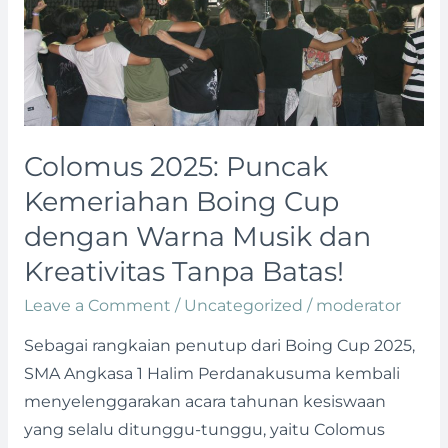
Cup
dengan
Warna
Musik
dan
Kreativitas
Colomus 2025: Puncak
Tanpa
Kemeriahan Boing Cup
Batas!
dengan Warna Musik dan
Kreativitas Tanpa Batas!
Leave a Comment
/
Uncategorized
/
moderator
Sebagai rangkaian penutup dari Boing Cup 2025,
SMA Angkasa 1 Halim Perdanakusuma kembali
menyelenggarakan acara tahunan kesiswaan
yang selalu ditunggu-tunggu, yaitu Colomus