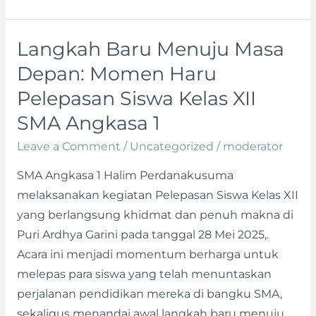
Langkah Baru Menuju Masa
Langkah
Baru
Depan: Momen Haru
Menuju
Pelepasan Siswa Kelas XII
Masa
SMA Angkasa 1
Depan:
Momen
Leave a Comment
/
Uncategorized
/
moderator
Haru
SMA Angkasa 1 Halim Perdanakusuma
Pelepasan
melaksanakan kegiatan Pelepasan Siswa Kelas XII
Siswa
yang berlangsung khidmat dan penuh makna di
Kelas
Puri Ardhya Garini pada tanggal 28 Mei 2025,.
XII
Acara ini menjadi momentum berharga untuk
SMA
melepas para siswa yang telah menuntaskan
Angkasa
perjalanan pendidikan mereka di bangku SMA,
1
sekaligus menandai awal langkah baru menuju