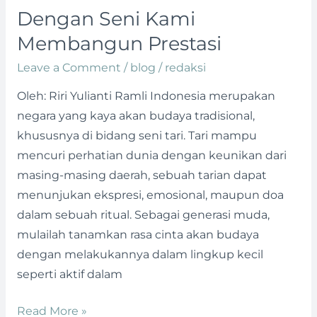
Dengan Seni Kami
Membangun Prestasi
Leave a Comment
/
blog
/
redaksi
Oleh: Riri Yulianti Ramli Indonesia merupakan
negara yang kaya akan budaya tradisional,
khususnya di bidang seni tari. Tari mampu
mencuri perhatian dunia dengan keunikan dari
masing-masing daerah, sebuah tarian dapat
menunjukan ekspresi, emosional, maupun doa
dalam sebuah ritual. Sebagai generasi muda,
mulailah tanamkan rasa cinta akan budaya
dengan melakukannya dalam lingkup kecil
seperti aktif dalam
Read More »