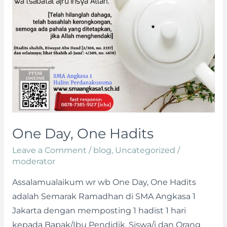
One Day, One Hadits
Leave a Comment
/
blog
,
Uncategorized
/
moderator
Assalamualaikum wr wb One Day, One Hadits
adalah Semarak Ramadhan di SMA Angkasa 1
Jakarta dengan memposting 1 hadist 1 hari
kepada Bapak/Ibu Pendidik, Siswa/i dan Orang