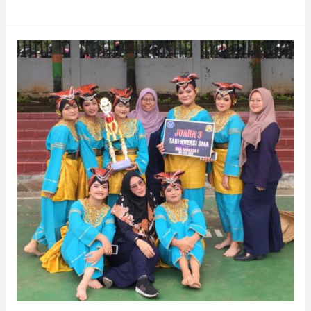
Dengan
Seni
Kami
Membangun
Prestasi