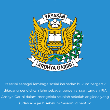
Yasarini sebagai lembaga sosial berbadan hukum bergerak
dibidang pendidikan lahir sebagai perpanjangan tangan PIA
Ardhya Garini dalam mengelola sekolah-sekolah angkasa yang
sudah ada jauh sebelum Yasarini dibentuk.