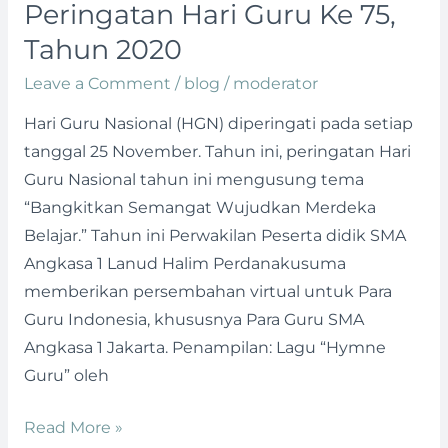
Peringatan Hari Guru Ke 75,
Tahun 2020
Leave a Comment
/
blog
/
moderator
Hari Guru Nasional (HGN) diperingati pada setiap
tanggal 25 November. Tahun ini, peringatan Hari
Guru Nasional tahun ini mengusung tema
“Bangkitkan Semangat Wujudkan Merdeka
Belajar.” Tahun ini Perwakilan Peserta didik SMA
Angkasa 1 Lanud Halim Perdanakusuma
memberikan persembahan virtual untuk Para
Guru Indonesia, khususnya Para Guru SMA
Angkasa 1 Jakarta. Penampilan: Lagu “Hymne
Guru” oleh
Read More »