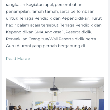
rangkaian kegiatan apel, persembahan
penampilan, ramah tamah, serta perlombaan
untuk Tenaga Pendidik dan Kependidikan. Turut
hadir dalam acara tersebut: Tenaga Pendidik dan
Kependidikan SMA Angkasa 1, Peserta didik,
Perwakilan Orang tua/Wali Peserta didik, serta
Guru Alumni yang pernah bergabung di
Read More »
RAPAT
KERJA
PTK
SMA
ANGKASA