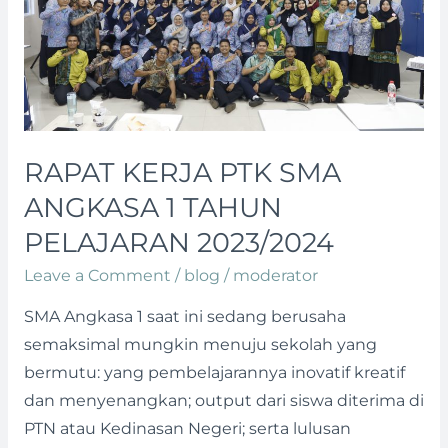
1
TAHUN
PELAJARAN
2023/2024
RAPAT KERJA PTK SMA
ANGKASA 1 TAHUN
PELAJARAN 2023/2024
Leave a Comment
/
blog
/
moderator
SMA Angkasa 1 saat ini sedang berusaha
semaksimal mungkin menuju sekolah yang
bermutu: yang pembelajarannya inovatif kreatif
dan menyenangkan; output dari siswa diterima di
PTN atau Kedinasan Negeri; serta lulusan